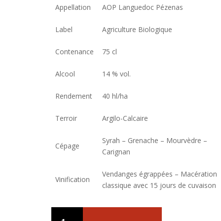
Appellation
AOP Languedoc Pézenas
Label
Agriculture Biologique
Contenance
75 cl
Alcool
14 % vol.
Rendement
40 hl/ha
Terroir
Argilo-Calcaire
Syrah – Grenache – Mourvèdre –
Cépage
Carignan
Vendanges égrappées – Macération
Vinification
classique avec 15 jours de cuvaison
quantité