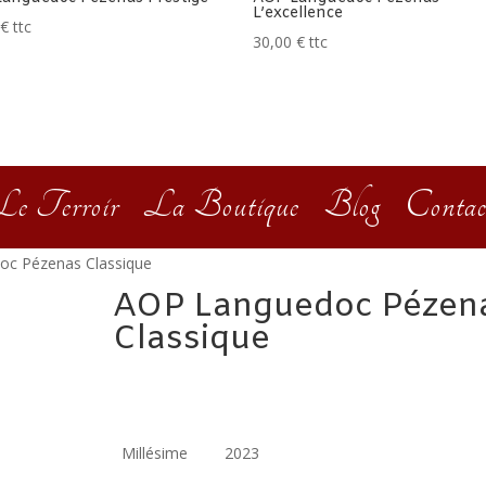
L’excellence
€
ttc
30,00
€
ttc
Le Terroir
La Boutique
Blog
Contac
oc Pézenas Classique
AOP Languedoc Pézen
Classique
13,00
€
ttc
Millésime
2023