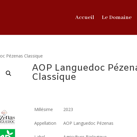
Accueil
Le Domaine
oc Pézenas Classique
AOP Languedoc Pézen
Classique
13,00
€
ttc
Millésime
2023
Appellation
AOP Languedoc Pézenas
Label
Agriculture Biologique