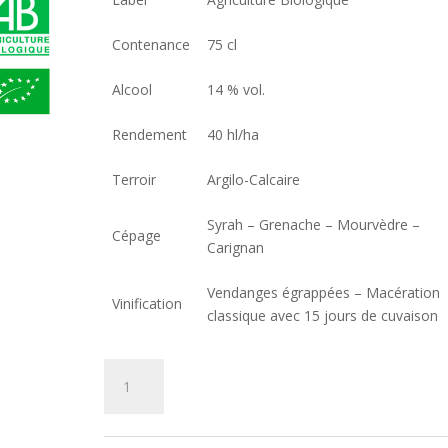
Contenance
75 cl
Alcool
14 % vol.
Rendement
40 hl/ha
Terroir
Argilo-Calcaire
Syrah – Grenache – Mourvèdre –
Cépage
Carignan
Vendanges égrappées – Macération
Vinification
classique avec 15 jours de cuvaison
quantité
Ajouter au panier
de
AOP
Languedoc