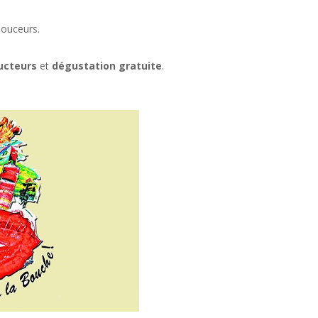
 douceurs.
ucteurs
et
dégustation gratuite
.