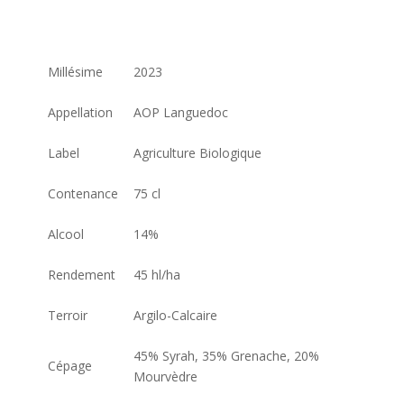
11,00
€
ttc
Millésime
2023
Appellation
AOP Languedoc
Label
Agriculture Biologique
Contenance
75 cl
Alcool
14%
Rendement
45 hl/ha
Terroir
Argilo-Calcaire
45% Syrah, 35% Grenache, 20%
Cépage
Mourvèdre