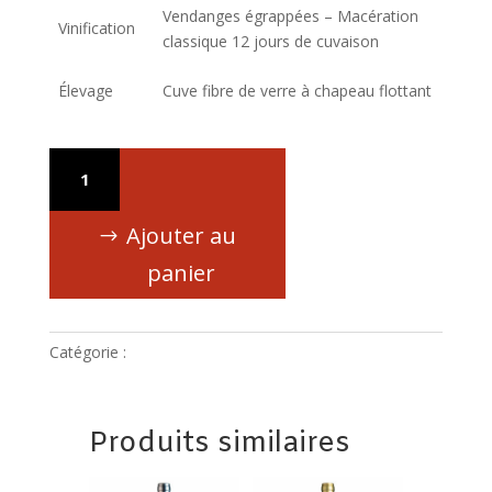
Vendanges égrappées – Macération
Vinification
classique 12 jours de cuvaison
Élevage
Cuve fibre de verre à chapeau flottant
quantité
de
AOP
Ajouter au
Languedoc
-
panier
Tradition
Catégorie :
aop languedoc
Produits similaires